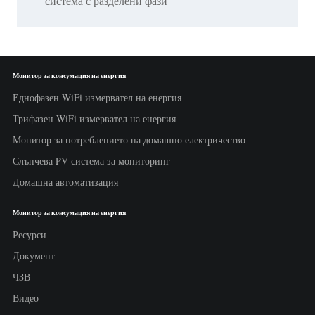
система с разделени фази
Монитор за консумация на енергия
Еднофазен WiFi измервател на енергия
Трифазен WiFi измервател на енергия
Монитор за потреблението на домашно електричество
Слънчева PV система за мониторинг
Домашна автоматизация
Монитор за консумация на енергия
Ресурси
Документ
ЧЗВ
Видео