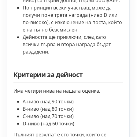
ниво) са първи дошъл, първи обслужен.
По принцип всеки участващ може да 
получи поне трета награда (ниво D или 
по-високо), с изключение на поста, който 
е напълно безсмислен.
Дейността ще приключи, след като 
всички първа и втора награда бъдат 
раздадени.
Критерии за дейност
Има четири нива на нашата оценка,
A-ниво (над 90 точки)
B-ниво (над 80 точки)
C-ниво (над 70 точки)
D-ниво (над 60 точки)
Пълният резултат е сто точки, които се 