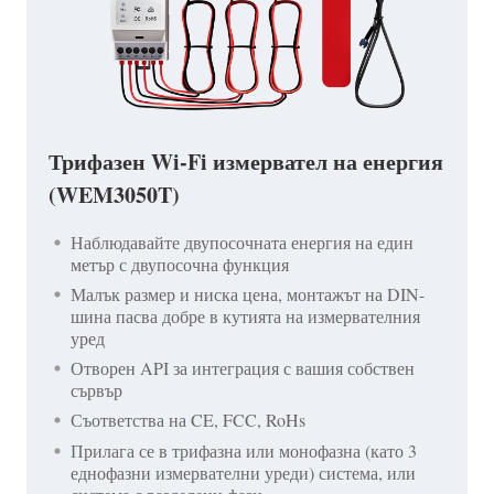
Трифазен Wi-Fi измервател на енергия
(WEM3050T)
Наблюдавайте двупосочната енергия на един
метър с двупосочна функция
Малък размер и ниска цена, монтажът на DIN-
шина пасва добре в кутията на измервателния
уред
Отворен API за интеграция с вашия собствен
сървър
Съответства на CE, FCC, RoHs
Прилага се в трифазна или монофазна (като 3
еднофазни измервателни уреди) система, или