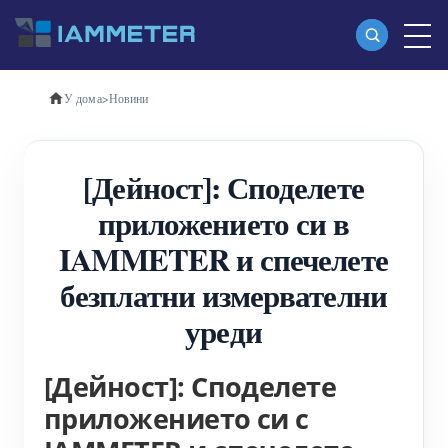
У дома
>
Новини
Продукти
Еднофазен Wi-Fi измервател на енергия
[Дейност]: Споделете
(WEM3080)
приложението си в
Трифазен Wi-Fi измервател на енергия
IAMMETER и спечелете
(WEM3080T)
безплатни измервателни
Трифазен Wi-Fi измервател на енергия
уреди
(WEM3046T)
[Дейност]: Споделете
Трифазен Wi-Fi измервател на енергия
приложението си с
(WEM3050T)