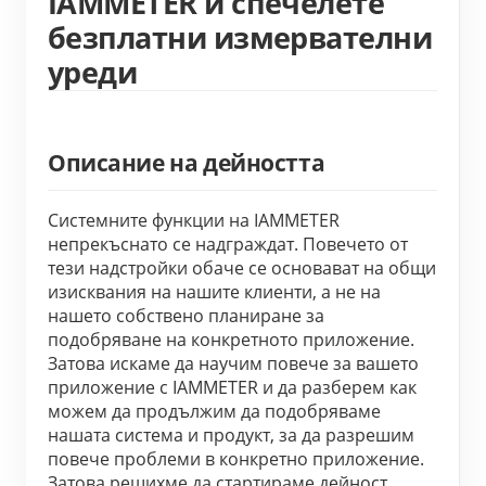
IAMMETER и спечелете
WiFi контролер за захранване
безплатни измервателни
IAMMETER Cloud Pro
уреди
Услуга за самостоятелно хостване
EV зарядно устройство
Описание на дейността
IAMMETER Симулатор
Виртуален измервателен уред
Системните функции на IAMMETER 
непрекъснато се надграждат. Повечето от 
Система за енергийно прогнозиране и симулация
тези надстройки обаче се основават на общи 
изисквания на нашите клиенти, а не на 
Приложения
нашето собствено планиране за 
подобряване на конкретното приложение. 
Енергиен монитор на слънчева фотоволтаична
Магазин
Затова искаме да научим повече за вашето 
приложение с IAMMETER и да разберем как 
система
Ресурси
можем да продължим да подобряваме 
Монитор за потребление на електроенергия
нашата система и продукт, за да разрешим 
Бърз старт на продукта
Общност
повече проблеми в конкретно приложение. 
Система за управление на фотоволтаични
Документ
Разработчик
Затова решихме да стартираме дейност, 