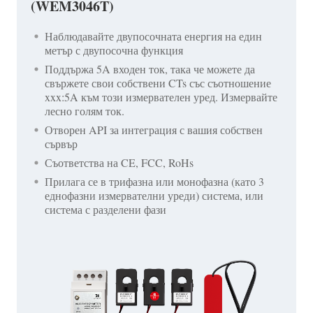
(WEM3046T)
Наблюдавайте двупосочната енергия на един
метър с двупосочна функция
Поддържа 5A входен ток, така че можете да
свържете свои собствени CTs със съотношение
xxx:5A към този измервателен уред. Измервайте
лесно голям ток.
Отворен API за интеграция с вашия собствен
сървър
Съответства на CE, FCC, RoHs
Прилага се в трифазна или монофазна (като 3
еднофазни измервателни уреди) система, или
система с разделени фази