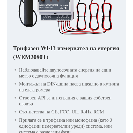
Трифазен Wi-Fi измервател на енергия
(WEM3080T)
Наблюдавайте двупосочната енергия на един
метър с двупосочна функция
Монтажът на DIN-шина пасва идеално в кутията
на електромера
Отворен API за интеграция с вашия собствен
сървър
Съответства на CE, FCC, UL, RoHs, RCM
Прилага се в трифазна или монофазна (като 3
еднофазни измервателни уреди) система, или
система с разделени фази