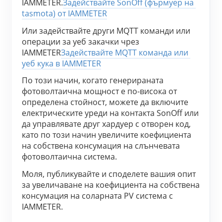
IAMMETER.
Задействайте SonOff (фърмуер на 
tasmota) от IAMMETER
Или задействайте други MQTT команди или 
операции за уеб закачки чрез 
IAMMETER
Задействайте MQTT команда или 
уеб кука в IAMMETER
По този начин, когато генерираната 
фотоволтаична мощност е по-висока от 
определена стойност, можете да включите 
електрическите уреди на контакта SonOff или 
да управлявате друг хардуер с отворен код, 
като по този начин увеличите коефициента 
на собствена консумация на слънчевата 
фотоволтаична система.
Моля, публикувайте и споделете вашия опит 
за увеличаване на коефициента на собствена 
консумация на соларната PV система с 
IAMMETER.