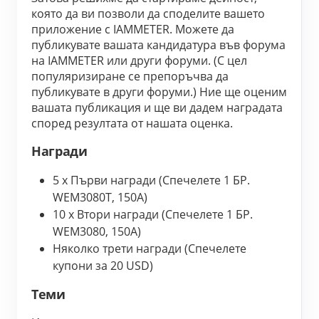
която да ви позволи да споделите вашето 
нагреватели
Обучително видео
Разгледайте
Контакт
приложение с IAMMETER. Можете да 
Домашна автоматизация
публикувате вашата кандидатура във форума 
ЧЗВ
Програма за награди
За нас
на IAMMETER или други форуми. (С цел 
Фабричен енергиен мониторинг
Новини
популяризиране се препоръчва да 
публикувате в други форуми.) Ние ще оценим 
Блогове
вашата публикация и ще ви дадем наградата 
според резултата от нашата оценка.
Награди
5 x Първи награди (Спечелете 1 БР. 
WEM3080T, 150A)
10 x Втори награди (Спечелете 1 БР. 
WEM3080, 150A)
Няколко трети награди (Спечелете 
купони за 20 USD)
Теми