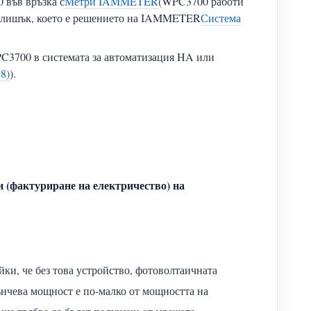
 във връзка с
Метри IAMMETER
(WPC3700 работи
 излишък, което е решението на IAMMETER
Система
C3700 в системата за автоматизация HA или
8)
).
 (фактуриране на електричество) на
йки, че без това устройство, фотоволтаичната
лънчева мощност е по-малко от мощността на