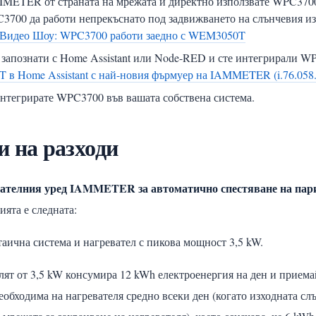
MMETER от страната на мрежата и директно използвате WPC3700
PC3700 да работи непрекъснато под задвижването на слънчевия
Видео Шоу: WPC3700 работи заедно с WEM3050T
запознати с Home Assistant или Node-RED и сте интегрирали WP
 в Home Assistant с най-новия фърмуер на IAMMETER (i.76.058.
интегрирате WPC3700 във вашата собствена система.
 на разходи
рвателния уред IAMMETER за автоматично спестяване на пари
ията е следната:
аична система и нагревател с пикова мощност 3,5 kW.
лят от 3,5 kW консумира 12 kWh електроенергия на ден и приема
еобходима на нагревателя средно всеки ден (когато изходната с