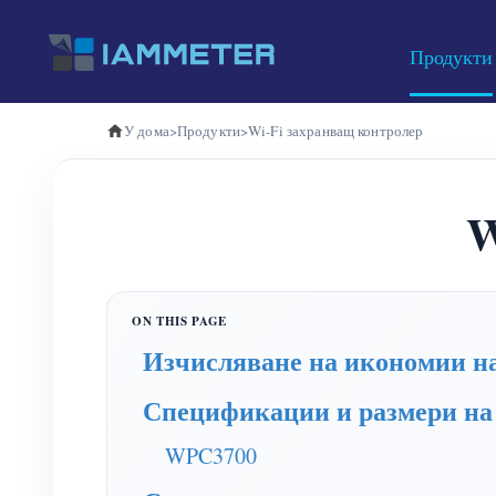
Продукти
У дома
>
Продукти
>
Wi-Fi захранващ контролер
W
Изчисляване на икономии на
Спецификации и размери на
WPC3700