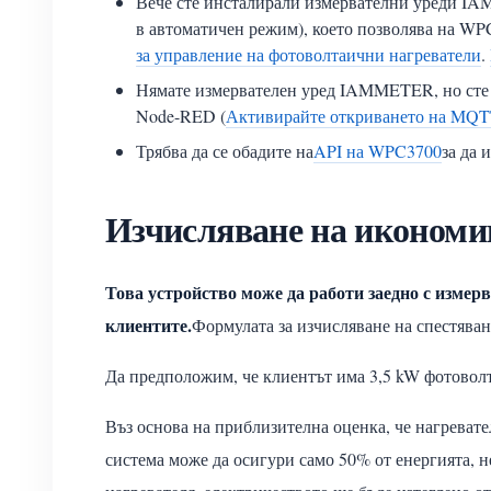
Вече сте инсталирали измервателни уреди IA
в автоматичен режим), което позволява на W
за управление на фотоволтаични нагреватели
.
Нямате измервателен уред IAMMETER, но сте 
Node-RED (
Активирайте откриването на MQTT
Трябва да се обадите на
API на WPC3700
за да 
Изчисляване на икономии
Това устройство може да работи заедно с изме
клиентите.
Формулата за изчисляване на спестяван
Да предположим, че клиентът има 3,5 kW фотоволт
Въз основа на приблизителна оценка, че нагревате
система може да осигури само 50% от енергията, н