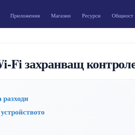
Приложения
Магазин
Ресурси
Общност
i-Fi захранващ контрол
 разходи
 устройството