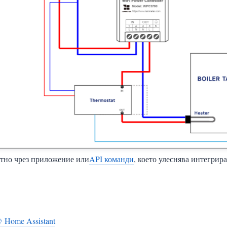
ектно чрез приложение или
API команди
, което улеснява интегрир
 Home Assistant