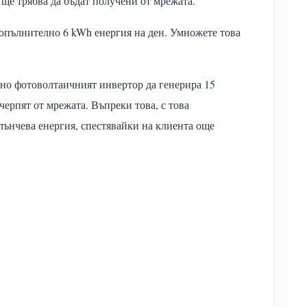
h ще трябва да бъдат получени от мрежата.
а допълнително 6 kWh енергия на ден. Умножете това
жно фотоволтаичният инвертор да генерира 15
черпят от мрежата. Въпреки това, с това
слънчева енергия, спестявайки на клиента още