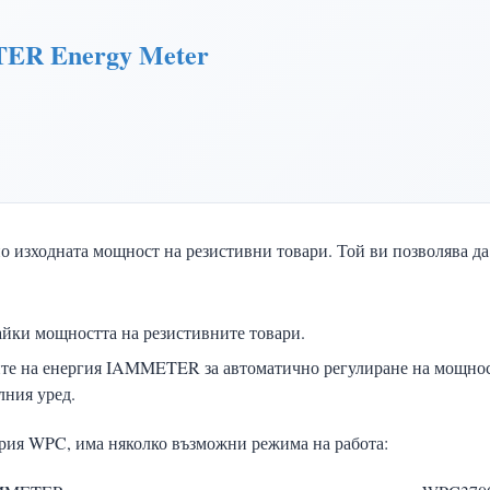
ER Energy Meter
но изходната мощност на резистивни товари. Той ви позволява д
айки мощността на резистивните товари.
ите на енергия IAMMETER за автоматично регулиране на мощност
лния уред.
серия WPC, има няколко възможни режима на работа: