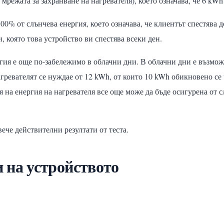
 мрежата за захранване на нагревателя), което означава, че 6 kW
 100% от слънчева енергия, което означава, че клиентът спестяв
и, която това устройство ви спестява всеки ден.
гия е още по-забележимо в облачни дни. В облачни дни е възмо
гревателят се нуждае от 12 kWh, от които 10 kWh обикновено се 
я на енергия на нагревателя все още може да бъде осигурена от 
ече действителни резултати от теста.
 на устройството