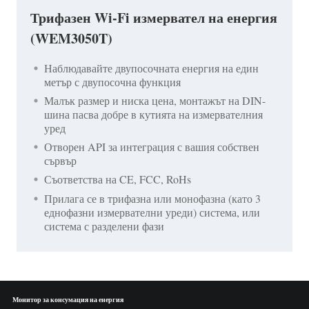
Трифазен Wi-Fi измервател на енергия
(WEM3050T)
Наблюдавайте двупосочната енергия на един
метър с двупосочна функция
Малък размер и ниска цена, монтажът на DIN-
шина пасва добре в кутията на измервателния
уред
Отворен API за интеграция с вашия собствен
сървър
Съответства на CE, FCC, RoHs
Прилага се в трифазна или монофазна (като 3
еднофазни измервателни уреди) система, или
система с разделени фази
Монитор за консумация на енергия