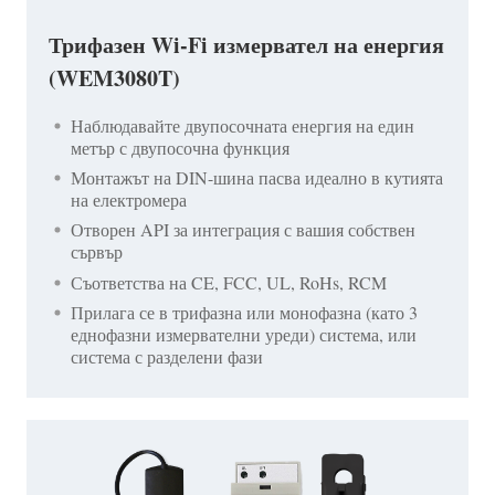
Трифазен Wi-Fi измервател на енергия
(WEM3080T)
Наблюдавайте двупосочната енергия на един
метър с двупосочна функция
Монтажът на DIN-шина пасва идеално в кутията
на електромера
Отворен API за интеграция с вашия собствен
сървър
Съответства на CE, FCC, UL, RoHs, RCM
Прилага се в трифазна или монофазна (като 3
еднофазни измервателни уреди) система, или
система с разделени фази