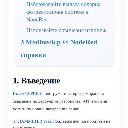
WiFi контролер за захранване
Наблюдавайте вашата соларна
фотоволтаична система в
IAMMETER Cloud Pro
NodeRed
Услуга за самостоятелно хостване
Използвайте слънчевия излишък
EV зарядно устройство
3 Modbus/tcp @ NodeRed
IAMMETER Симулатор
справка
Виртуален измервателен уред
Система за енергийно прогнозиране и симулация
1. Въведение
Приложения
Енергиен монитор на слънчева фотоволтаична
Магазин
Възел-ЧЕРВЕН
е инструмент за програмиране за
свързване на хардуерни устройства, API и онлайн
система
Ресурси
услуги по нови и интересни начини.
Монитор за потребление на електроенергия
Бърз старт на продукта
Общност
The
IAMMETER възел
поддържа всички продукти на
Система за управление на фотоволтаични
Документ
Разработчик