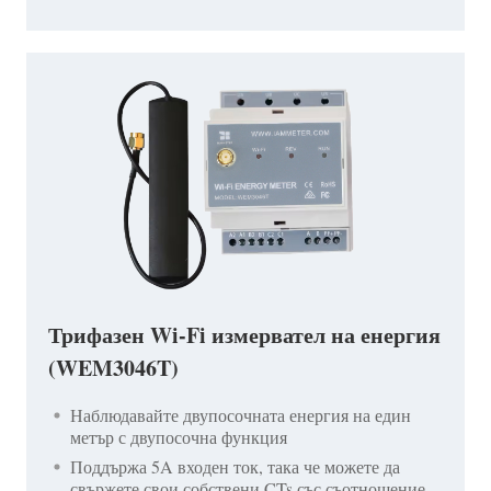
Трифазен Wi-Fi измервател на енергия
(WEM3046T)
Наблюдавайте двупосочната енергия на един
метър с двупосочна функция
Поддържа 5A входен ток, така че можете да
свържете свои собствени CTs със съотношение