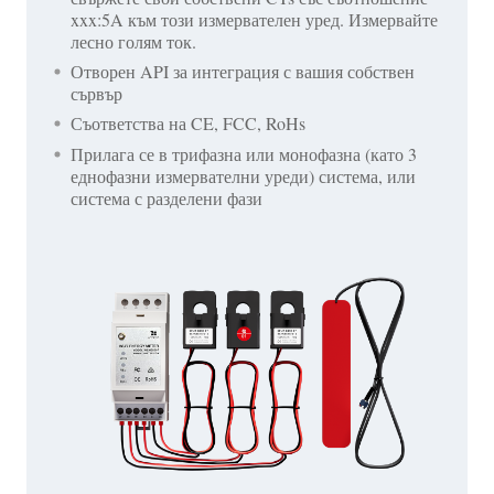
xxx:5A към този измервателен уред. Измервайте
лесно голям ток.
Отворен API за интеграция с вашия собствен
сървър
Съответства на CE, FCC, RoHs
Прилага се в трифазна или монофазна (като 3
еднофазни измервателни уреди) система, или
система с разделени фази