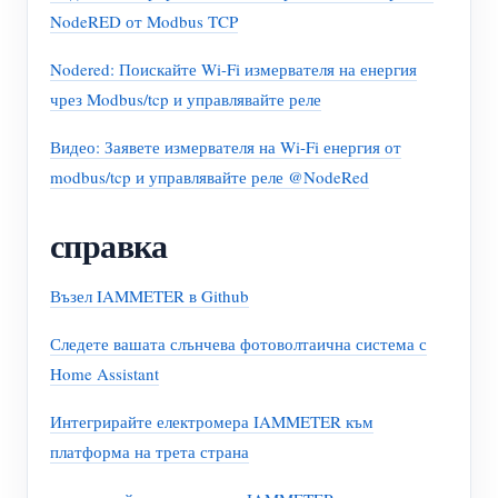
NodeRED от Modbus TCP
Nodered: Поискайте Wi-Fi измервателя на енергия
чрез Modbus/tcp и управлявайте реле
Видео: Заявете измервателя на Wi-Fi енергия от
modbus/tcp и управлявайте реле @NodeRed
справка
Възел IAMMETER в Github
Следете вашата слънчева фотоволтаична система с
Home Assistant
Интегрирайте електромера IAMMETER към
платформа на трета страна