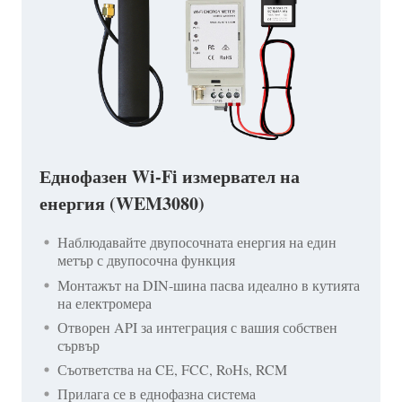
Еднофазен Wi-Fi измервател на
енергия (WEM3080)
Наблюдавайте двупосочната енергия на един
метър с двупосочна функция
Монтажът на DIN-шина пасва идеално в кутията
на електромера
Отворен API за интеграция с вашия собствен
сървър
Съответства на CE, FCC, RoHs, RCM
Прилага се в еднофазна система