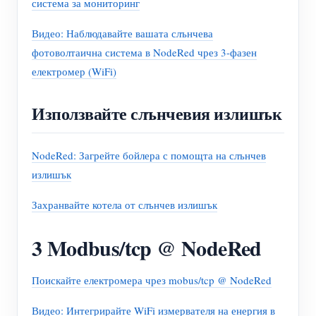
система за мониторинг
Видео: Наблюдавайте вашата слънчева
фотоволтаична система в NodeRed чрез 3-фазен
електромер (WiFi)
Използвайте слънчевия излишък
NodeRed: Загрейте бойлера с помощта на слънчев
излишък
Захранвайте котела от слънчев излишък
3 Modbus/tcp @ NodeRed
Поискайте електромера чрез mobus/tcp @ NodeRed
Видео: Интегрирайте WiFi измервателя на енергия в