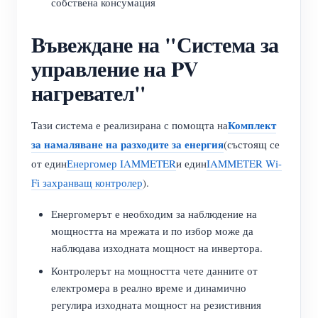
собствена консумация
Въвеждане на "Система за
управление на PV
нагревател"
Комплект
Тази система е реализирана с помощта на
за намаляване на разходите за енергия
(състоящ се
от един
Енергомер IAMMETER
и един
IAMMETER Wi-
Fi захранващ контролер
).
Енергомерът е необходим за наблюдение на
мощността на мрежата и по избор може да
наблюдава изходната мощност на инвертора.
Контролерът на мощността чете данните от
електромера в реално време и динамично
регулира изходната мощност на резистивния