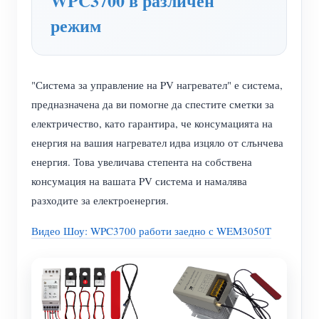
WPC3700 в различен
нагреватели
режим
Обучително видео
Разгледайте
Контакт
Домашна автоматизация
ЧЗВ
Програма за награди
За нас
Фабричен енергиен мониторинг
Новини
"Система за управление на PV нагревател" е система,
Блогове
предназначена да ви помогне да спестите сметки за
електричество, като гарантира, че консумацията на
енергия на вашия нагревател идва изцяло от слънчева
енергия. Това увеличава степента на собствена
консумация на вашата PV система и намалява
разходите за електроенергия.
Видео Шоу: WPC3700 работи заедно с WEM3050T