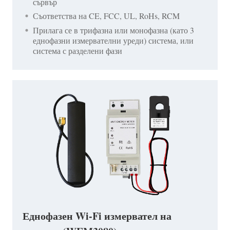
сървър
Съответства на CE, FCC, UL, RoHs, RCM
Прилага се в трифазна или монофазна (като 3
еднофазни измервателни уреди) система, или
система с разделени фази
Еднофазен Wi-Fi измервател на