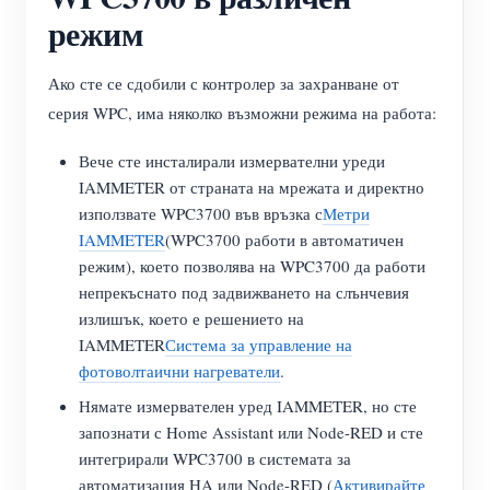
режим
Ако сте се сдобили с контролер за захранване от
серия WPC, има няколко възможни режима на работа:
Вече сте инсталирали измервателни уреди
IAMMETER от страната на мрежата и директно
използвате WPC3700 във връзка с
Метри
IAMMETER
(WPC3700 работи в автоматичен
режим), което позволява на WPC3700 да работи
непрекъснато под задвижването на слънчевия
излишък, което е решението на
IAMMETER
Система за управление на
фотоволтаични нагреватели
.
Нямате измервателен уред IAMMETER, но сте
запознати с Home Assistant или Node-RED и сте
интегрирали WPC3700 в системата за
автоматизация HA или Node-RED (
Активирайте