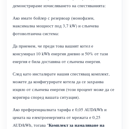
демонстрираме изчисляването на спестяванията:
Ако имате бойлер с резервоар (монофазен,
максимална мощност под 3,7 kW) и слънчева
фотоволтаична система:
Да приемем, че преди това вашият котел е
консумирал 10 kWh енергия дневно и 50% от тази
енергия е била доставяна от слънчева енергия.
След като инсталирате нашия спестяващ комплект,
можете да конфигурирате котела да се захранва
изцяло от слънчева енергия (този процент може да се
коригира според вашата ситуация).
Ако преференциалната тарифа е 0,05 AUD/kWh и
цената на електроенергията от мрежата е 0,25
Комплект за намаляване на
AUD/kWh, тогава "