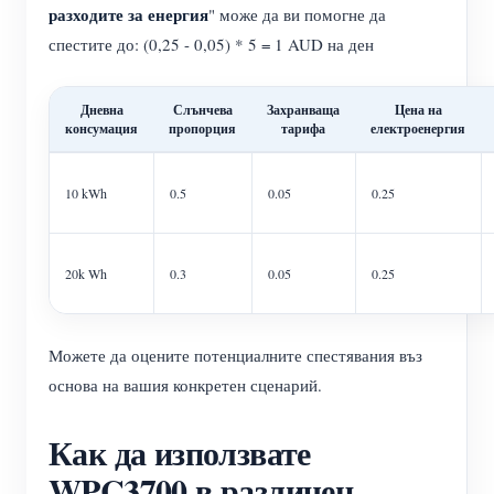
разходите за енергия
" може да ви помогне да
спестите до: (0,25 - 0,05) * 5 = 1 AUD на ден
Дневна
Слънчева
Захранваща
Цена на
консумация
пропорция
тарифа
електроенергия
10 kWh
0.5
0.05
0.25
20k Wh
0.3
0.05
0.25
Можете да оцените потенциалните спестявания въз
основа на вашия конкретен сценарий.
Как да използвате
WPC3700 в различен