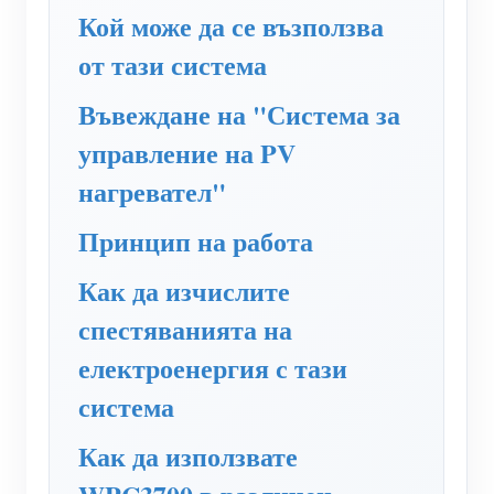
WiFi контролер за захранване
Кой може да се възползва
IAMMETER Cloud Pro
от тази система
Услуга за самостоятелно хостване
Въвеждане на "Система за
EV зарядно устройство
управление на PV
IAMMETER Симулатор
нагревател"
Виртуален измервателен уред
Принцип на работа
Система за енергийно прогнозиране и симулация
Как да изчислите
Приложения
спестяванията на
Енергиен монитор на слънчева фотоволтаична
Магазин
електроенергия с тази
система
Ресурси
система
Монитор за потребление на електроенергия
Бърз старт на продукта
Общност
Как да използвате
Система за управление на фотоволтаични
Документ
Разработчик