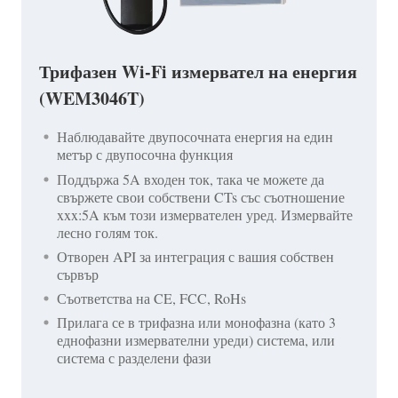
Трифазен Wi-Fi измервател на енергия
(WEM3046T)
Наблюдавайте двупосочната енергия на един
метър с двупосочна функция
Поддържа 5A входен ток, така че можете да
свържете свои собствени CTs със съотношение
xxx:5A към този измервателен уред. Измервайте
лесно голям ток.
Отворен API за интеграция с вашия собствен
сървър
Съответства на CE, FCC, RoHs
Прилага се в трифазна или монофазна (като 3
еднофазни измервателни уреди) система, или
система с разделени фази