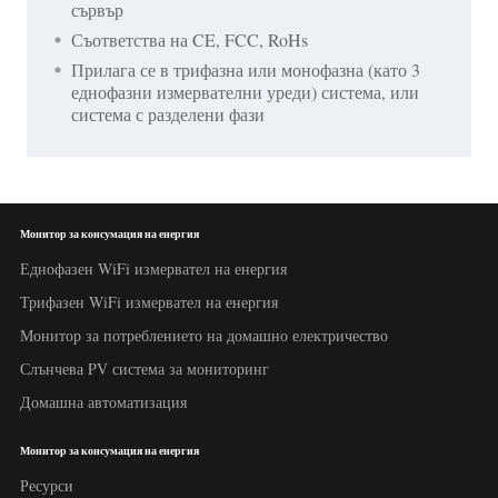
сървър
Съответства на CE, FCC, RoHs
Прилага се в трифазна или монофазна (като 3
еднофазни измервателни уреди) система, или
система с разделени фази
Монитор за консумация на енергия
Еднофазен WiFi измервател на енергия
Трифазен WiFi измервател на енергия
Монитор за потреблението на домашно електричество
Слънчева PV система за мониторинг
Домашна автоматизация
Монитор за консумация на енергия
Ресурси