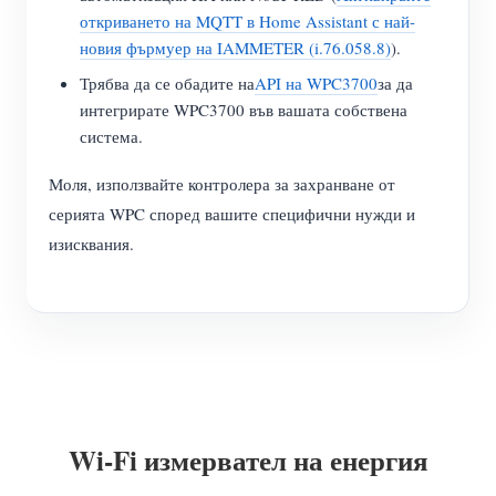
откриването на MQTT в Home Assistant с най-
новия фърмуер на IAMMETER (i.76.058.8)
).
Трябва да се обадите на
API на WPC3700
за да
интегрирате WPC3700 във вашата собствена
система.
Моля, използвайте контролера за захранване от
серията WPC според вашите специфични нужди и
изисквания.
Wi-Fi измервател на енергия