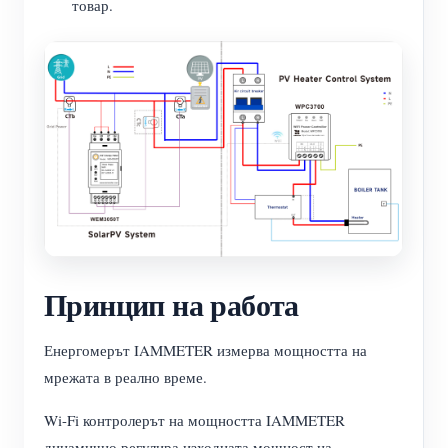
товар.
Принцип на работа
Енергомерът IAMMETER измерва мощността на
мрежата в реално време.
Wi-Fi контролерът на мощността IAMMETER
динамично регулира изходната мощност на